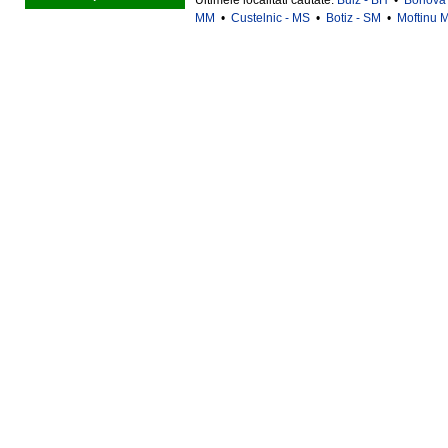
Ultimele localitati cautate:
Bulz - BH
•
Borlova
MM
•
Custelnic - MS
•
Botiz - SM
•
Moftinu 