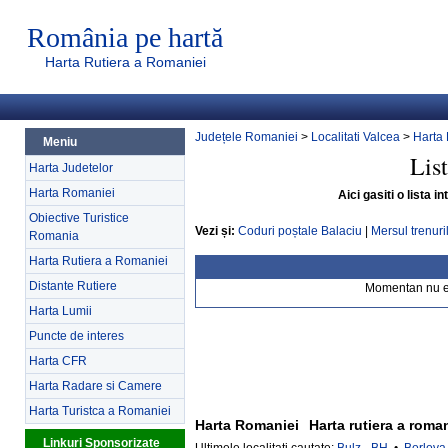
România pe hartă
Harta Rutiera a Romaniei
Județele Romaniei
>
Localitati Valcea
>
Harta 
Meniu
Lis
Harta Judetelor
Harta Romaniei
Aici gasiti o lista 
Obiective Turistice
Vezi și:
Coduri poștale Balaciu
|
Mersul trenuri
Romania
Harta Rutiera a Romaniei
Distante Rutiere
Momentan nu exi
Harta Lumii
Puncte de interes
Harta CFR
Harta Radare si Camere
Harta Turistca a Romaniei
Harta Romaniei
Harta rutiera a roma
Linkuri Sponsorizate