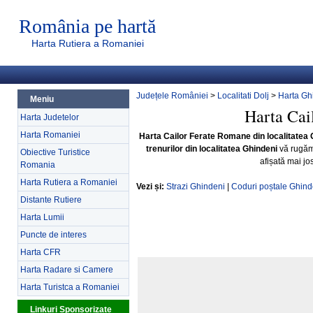
România pe hartă
Harta Rutiera a Romaniei
Județele României
>
Localitati Dolj
>
Harta Gh
Meniu
Harta Cai
Harta Judetelor
Harta Romaniei
Harta Cailor Ferate Romane din localitatea 
trenurilor din localitatea Ghindeni
vă rugăm
Obiective Turistice
afișată mai jo
Romania
Harta Rutiera a Romaniei
Vezi și:
Strazi Ghindeni
|
Coduri poștale Ghind
Distante Rutiere
Harta Lumii
Puncte de interes
Harta CFR
Harta Radare si Camere
Harta Turistca a Romaniei
Linkuri Sponsorizate