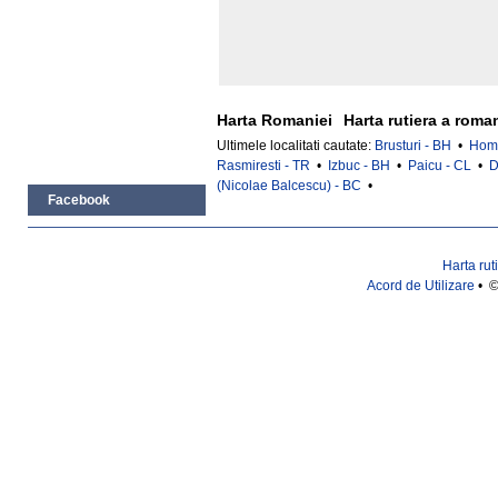
Harta Romaniei
Harta rutiera a roma
Ultimele localitati cautate:
Brusturi - BH
•
Homo
Rasmiresti - TR
•
Izbuc - BH
•
Paicu - CL
•
D
(Nicolae Balcescu) - BC
•
Facebook
Harta rut
Acord de Utilizare
• ©