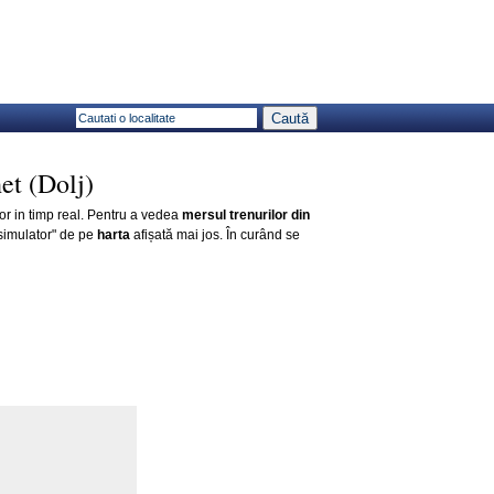
et (Dolj)
lor in timp real. Pentru a vedea
mersul trenurilor din
simulator" de pe
harta
afișată mai jos. În curând se