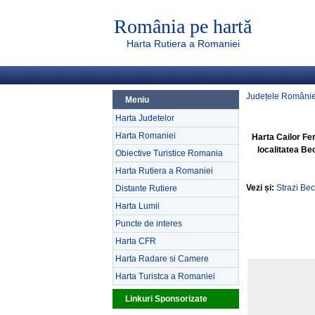
România pe hartă
Harta Rutiera a Romaniei
Județele Românie
Meniu
Harta Judetelor
Harta Romaniei
Harta Cailor Fe
localitatea Be
Obiective Turistice Romania
Harta Rutiera a Romaniei
Vezi și:
Strazi Be
Distante Rutiere
Harta Lumii
Puncte de interes
Harta CFR
Harta Radare si Camere
Harta Turistca a Romaniei
Linkuri Sponsorizate