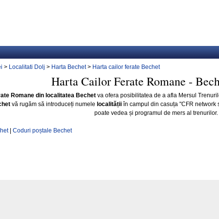
i
>
Localitati Dolj
>
Harta Bechet
>
Harta cailor ferate Bechet
Harta Cailor Ferate Romane - Bech
rate Romane din localitatea Bechet
va ofera posibilitatea de a afla Mersul Trenuri
chet
vă rugăm să introduceți numele
localității
în campul din casuța "CFR network 
poate vedea și programul de mers al trenurilor.
chet
|
Coduri poștale Bechet