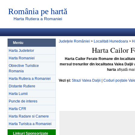
România pe hartă
Harta Rutiera a Romaniei
Județele României
>
Localitati Hunedoara
>
H
Meniu
Harta Cailor F
Harta Judetelor
Harta Romaniei
Harta Cailor Ferate Romane din localitate
mersul trenurilor din localitatea Valea Daljii
v
Obiective Turistice
harta
afișată mai
Romania
Harta Rutiera a Romaniei
Vezi și:
Strazi Valea Daljii
|
Coduri poștale Vale
Distante Rutiere
Harta Lumii
Puncte de interes
Harta CFR
Harta Radare si Camere
Harta Turistca a Romaniei
Linkuri Sponsorizate