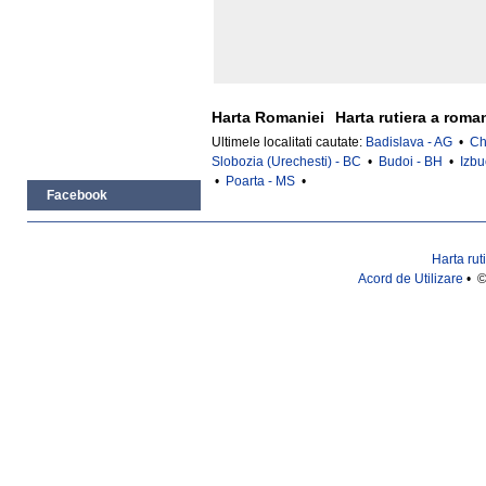
Harta Romaniei
Harta rutiera a roma
Ultimele localitati cautate:
Badislava - AG
•
Ch
Slobozia (Urechesti) - BC
•
Budoi - BH
•
Izbu
•
Poarta - MS
•
Facebook
Harta rut
Acord de Utilizare
• ©