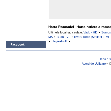
Harta Romaniei
Harta rutiera a roma
Ultimele localitati cautate:
Vadu - HD
•
Somost
MS
•
Buda - VL
•
Izvoru Rece (Stoilesti) - VL
•
Hagiesti - IL
•
Facebook
Harta rut
Acord de Utilizare
• ©