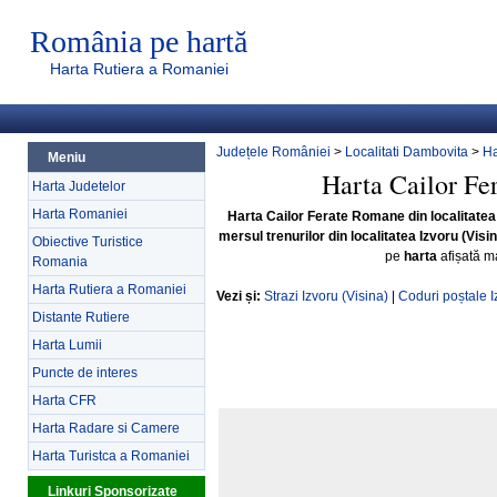
România pe hartă
Harta Rutiera a Romaniei
Județele României
>
Localitati Dambovita
>
Ha
Meniu
Harta Cailor Fe
Harta Judetelor
Harta Romaniei
Harta Cailor Ferate Romane din localitatea 
mersul trenurilor din localitatea Izvoru (Visin
Obiective Turistice
pe
harta
afișată ma
Romania
Harta Rutiera a Romaniei
Vezi și:
Strazi Izvoru (Visina)
|
Coduri poștale I
Distante Rutiere
Harta Lumii
Puncte de interes
Harta CFR
Harta Radare si Camere
Harta Turistca a Romaniei
Linkuri Sponsorizate