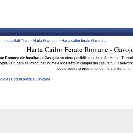
i
>
Localitati Timis
>
Harta Gavojdia
>
Harta cailor ferate Gavojdia
Harta Cailor Ferate Romane - Gavojd
ate Romane din localitatea Gavojdia
va ofera posibilitatea de a afla Mersul Trenur
ojdia
vă rugăm să introduceți numele
localității
în campul din casuța "CFR network
poate vedea și programul de mers al trenurilor.
vojdia
|
Coduri poștale Gavojdia