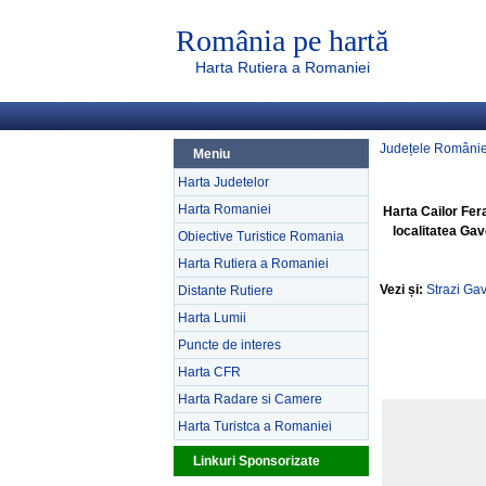
România pe hartă
Harta Rutiera a Romaniei
Județele Românie
Meniu
Harta Judetelor
Harta Romaniei
Harta Cailor Fer
localitatea Gav
Obiective Turistice Romania
Harta Rutiera a Romaniei
Vezi și:
Strazi Ga
Distante Rutiere
Harta Lumii
Puncte de interes
Harta CFR
Harta Radare si Camere
Harta Turistca a Romaniei
Linkuri Sponsorizate