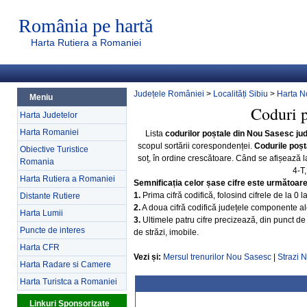
România pe hartă
Harta Rutiera a Romaniei
Județele României
>
Localități Sibiu
>
Harta N
Meniu
Coduri p
Harta Judetelor
Harta Romaniei
Lista
codurilor poștale din Nou Sasesc jud
scopul sortării corespondenței.
Codurile poșta
Obiective Turistice
soț, în ordine crescătoare. Când se afișează 
Romania
4-T
Harta Rutiera a Romaniei
Semnificația celor șase cifre este următoar
1.
Prima cifră codifică, folosind cifrele de la 0 
Distante Rutiere
2.
A doua cifră codifică județele componente ale 
Harta Lumii
3.
Ultimele patru cifre precizează, din punct de 
Puncte de interes
de străzi, imobile.
Harta CFR
Vezi și:
Mersul trenurilor Nou Sasesc
|
Strazi 
Harta Radare si Camere
Harta Turistca a Romaniei
Linkuri Sponsorizate