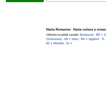
Harta Romaniei
Harta rutiera a roma
Ultimele localitati cautate:
Bumbacari - BR
•
S
(Scarisoara) - AB
•
Izbuc - BH
•
Agighiol - TL
BZ
•
Maladia - SJ
•